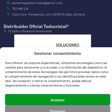
ponienteglassterrazas@gmail.com
722 499 115
Calle Ctra. Pampanico, s/n, 04700 El Ejido, Almería
Distribuidor Oficial Todocristal®
El Ejido y Poniente Almerianse
Gestionar consentimiento
Para ofrecer las mejores experiencias, utilizamos tecnologías como las
cookies para almacenar y/o acceder a la información del dispositivo. El
consentimiento de estas tecnologías nos permitirá procesar datos como
el comportamiento de navegación o las identificaciones únicas en este
sitio. No consentir o retirar el consentimiento, puede afectar
negativamente a ciertas características y funciones.
Copyright © 2026 Ponienteglass Terrazas
Aceptar
Web creada por Jose Puerta
Aviso legal
Politica de privacidad
Politica de cookies
Denegar