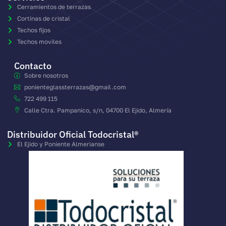
Cerramientos de terrazas
Cortinas de cristal
Techos fijos
Techos moviles
Contacto
Sobre nosotros
ponienteglassterrazas@gmail.com
722 499 115
Calle Ctra. Pampanico, s/n, 04700 El Ejido, Almería
Distribuidor Oficial Todocristal®
El Ejido y Poniente Almerianse