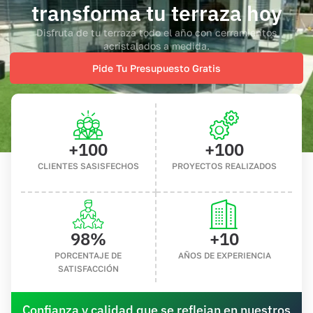
transforma tu terraza hoy
Disfruta de tu terraza todo el año con cerramientos
acristalados a medida.
Pide Tu Presupuesto Gratis
+100
+100
CLIENTES SASISFECHOS
PROYECTOS REALIZADOS
98%
+10
PORCENTAJE DE
AÑOS DE EXPERIENCIA
SATISFACCIÓN
Confianza y calidad que se reflejan en nuestros