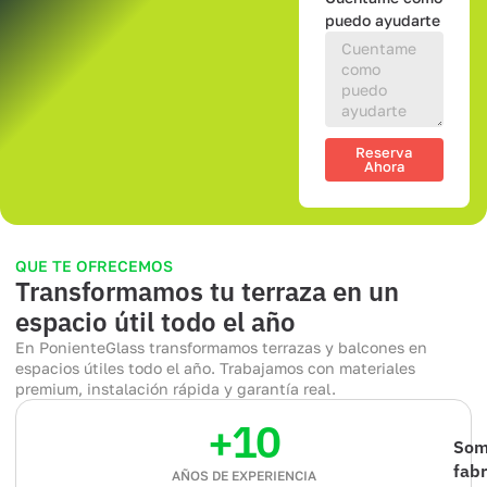
puedo ayudarte
Reserva
Ahora
QUE TE OFRECEMOS
Transformamos tu terraza en un
espacio útil todo el año
En PonienteGlass transformamos terrazas y balcones en
espacios útiles todo el año. Trabajamos con materiales
premium, instalación rápida y garantía real.
+
10
Som
fabr
AÑOS DE EXPERIENCIA