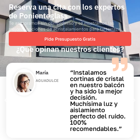
Reserva una cita con los expertos
de Ponienteglass
Te asesoramos sin compromiso y te mostramos las
mejores opciones de acristalamientos para tu terraza.
Pide Presupuesto Gratis
¿Que opinan nuestros clientes?
“Muy
José M.
profesionales, se
ROQUETAS DE
encargaron de
MAR
todo: medición,
diseño y montaje.
El presupuesto fue
tal cual nos
dijeron, sin
sorpresas.”