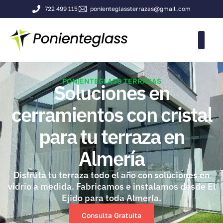
722 499 115
ponienteglassterrazas@gmail.com
PONIENTEGLASS TERRAZAS
Soluciones en
cerramientos con cristal
para tu terraza en
Almería
Disfruta tu terraza todo el año con soluciones en
vidrio a medida. Fabricamos e instalamos desde El
Ejido para toda Almería.
Consulta Gratuita