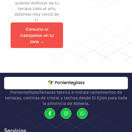
quieres disfrutar de tu
terraza todo el año,
estamos muy cerca de
ti.
Consulta si
trabajamos en tu
zona →
PonienteGlassTerrazas fabrica e instala cerramientos de
terrazas, cortinas de cristal y techos desde El Ejido para toda
la provincia de Almería.
Servicios