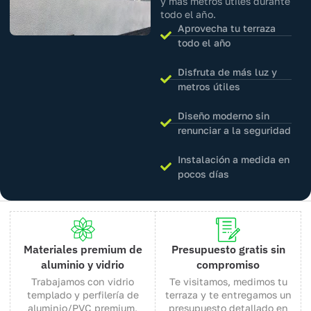
y más metros útiles durante
todo el año.
Aprovecha tu terraza
todo el año
Disfruta de más luz y
metros útiles
Diseño moderno sin
renunciar a la seguridad
Instalación a medida en
pocos días
Materiales premium de
Presupuesto gratis sin
aluminio y vidrio
compromiso
Trabajamos con vidrio
Te visitamos, medimos tu
templado y perfilería de
terraza y te entregamos un
aluminio/PVC premium,
presupuesto detallado en