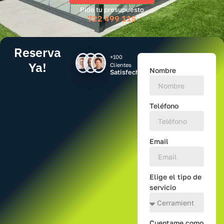
Pide tu presupuesto
722 499 115
Reserva
+100
Ya!
Clientes
Nombre
Satisfechos
Teléfono
Email
Elige el tipo de
servicio
Cuentame como