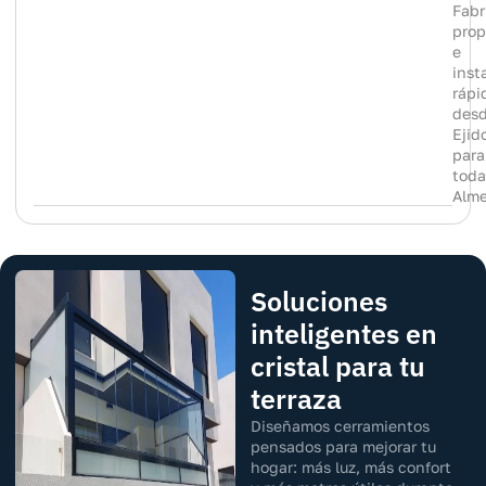
Fabr
prop
e
inst
rápi
des
Ejid
para
toda
Alme
Soluciones
inteligentes en
cristal para tu
terraza
Diseñamos cerramientos
pensados para mejorar tu
hogar: más luz, más confort